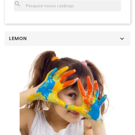
search
LEMON
