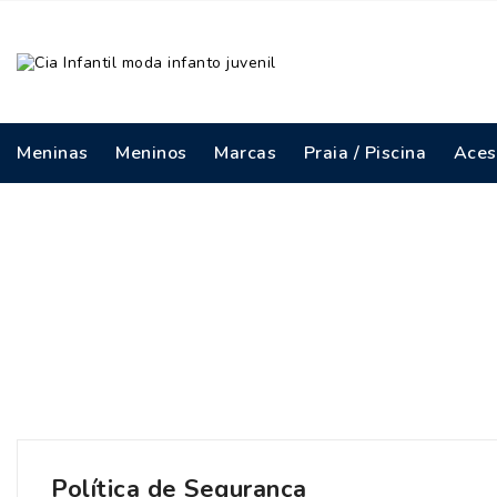
Meninas
Meninos
Marcas
Praia / Piscina
Aces
PRIMAVERA / VERÃO - MENINAS
OUTONO / INVERNO - MENINAS
PRIMAVERA / VERÃO - MENINOS
OUTONO / INVERNO - MENINOS
Política de Segurança