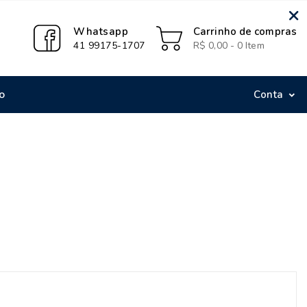
×
Carrinho de compras
Whatsapp
R$ 0,00 - 0 Item
41 99175-1707
o
Conta
