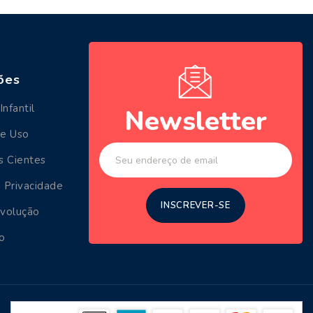
ões
Infantil
Newsletter
de Uso
s Cientes
 Privacidade
evolução
o