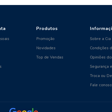
nta
Produtos
Informaç
soais
Promoção
Sobre a Cia 
Novidades
Condições 
Top de Vendas
Opiniões do
s
Segurança e
Troca ou D
Fale conosc