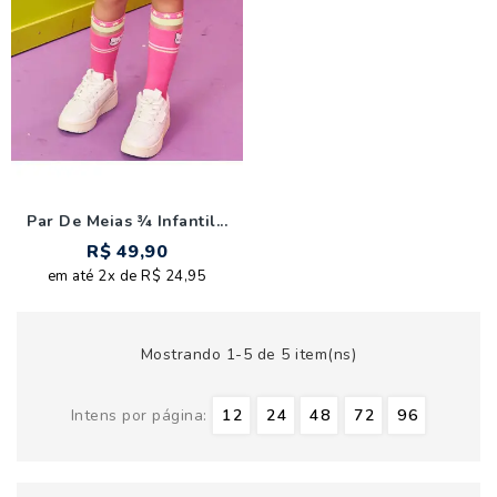
Par De Meias ¾ Infantil...
R$ 49,90
em até 2x de R$ 24,95
Mostrando 1-5 de 5 item(ns)
Intens por página:
12
24
48
72
96