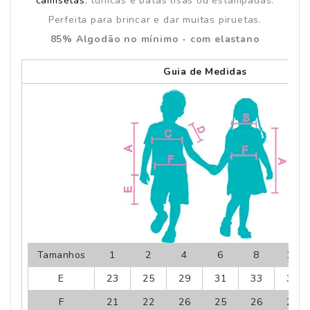
camisetas
, túnicas e batas lisas ou estampadas.
Perfeita para brincar e dar muitas piruetas.
85% Algodão no mínimo - com elastano
Guia de Medidas
Tamanhos
1
2
4
6
8
10
E
23
25
29
31
33
36
F
21
22
26
25
26
28