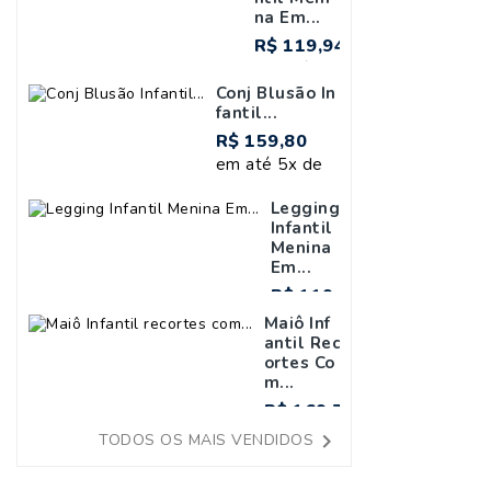
Na Em...
R$ 119,94
em até 5x
de R$
Conj Blusão In
Fantil...
23,99
R$ 159,80
em até 5x de
R$ 31,96
Legging
Infantil
Menina
Em...
R$ 119,80
em até
Maiô Inf
5x de
Antil Rec
Ortes Co
R$
M...
23,96
R$ 169,70
em até

TODOS OS MAIS VENDIDOS
5x de R$
33,94