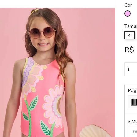
Cor
Ro
Tama
4
R$ 
Pag
SIM