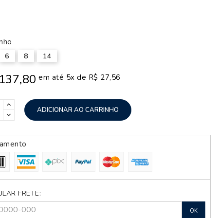
sa
nho
6
8
14
137,80
em até 5x de R$ 27,56
ADICIONAR AO CARRINHO
amento
ULAR FRETE:
OK