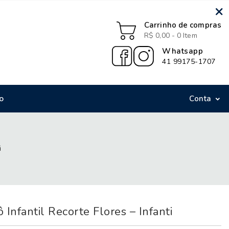
×
Carrinho de compras
R$ 0,00 - 0 Item
Whatsapp
41 99175-1707
o
Conta

i
 Infantil Recorte Flores – Infanti