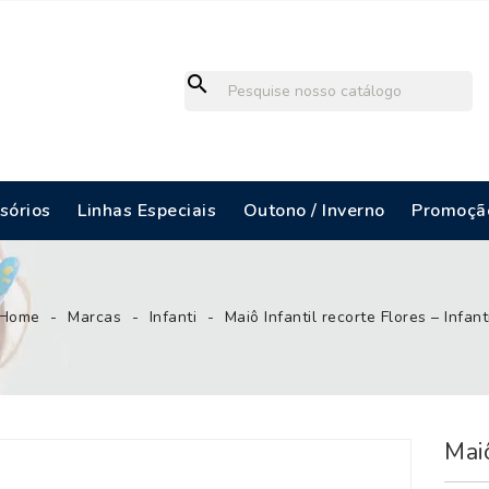
search
sórios
Linhas Especiais
Outono / Inverno
Promoçã
/ INVERNO - MENINAS
OUTONO / INVERNO - MENINOS
Home
Marcas
Infanti
Maiô Infantil recorte Flores – Infant
Maiô