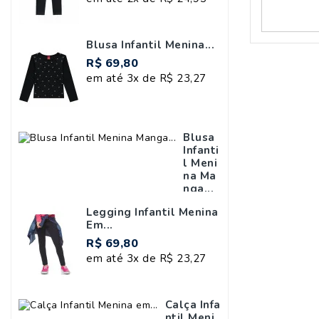
Blusa Infantil Menina...
R$ 69,80
em até 3x de R$ 23,27
Blusa
Infanti
L Meni
Na Ma
Nga...
R$ 59,90
Legging Infantil Menina
em até
Em...
2x de
R$ 69,80
R$
em até 3x de R$ 23,27
29,95
Calça Infa
Ntil Meni