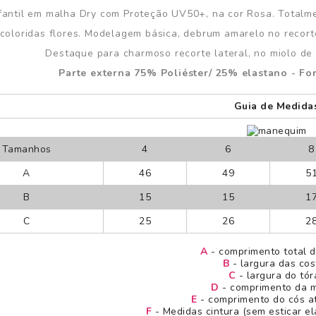
fantil em malha Dry com Proteção UV50+, na cor Rosa. Totalm
coloridas flores. Modelagem básica, debrum amarelo no recort
Destaque para charmoso recorte lateral, no miolo de 
Parte externa 75% Poliéster/ 25% elastano - Fo
Guia de Medida
Tamanhos
4
6
A
46
49
5
B
15
15
1
C
25
26
2
A
- comprimento total 
B
- largura das cos
C
- largura do tór
D
- comprimento da 
E
- comprimento do cós at
F
- Medidas cintura (sem esticar elá