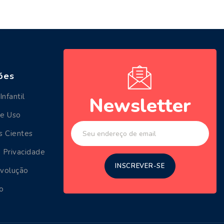
ões
Infantil
Newsletter
de Uso
s Cientes
 Privacidade
evolução
o