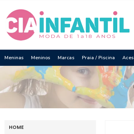
Meninas
Meninos
Marcas
Praia / Piscina
Aces
PRIMAVERA / VERÃO - MENINAS
PRIMAVERA / VERÃO - MENINOS
OUTONO 
HOME