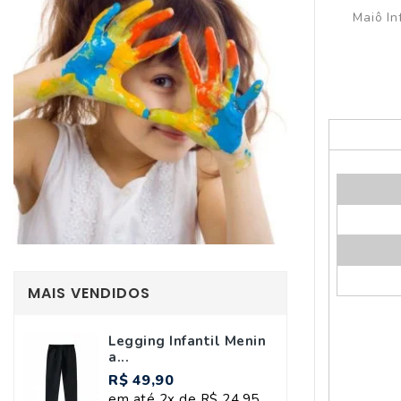
Maiô In
MAIS VENDIDOS
Legging Infantil Menin
A...
R$ 49,90
em até 2x de R$ 24,95