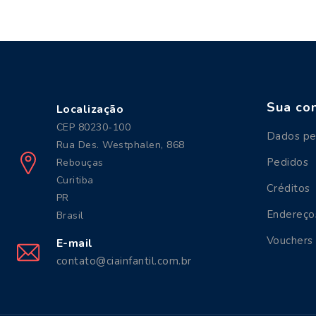
Sua co
Localização
CEP 80230-100
Dados pe
Rua Des. Westphalen, 868
Pedidos
Rebouças
Curitiba
Créditos
PR
Endereço
Brasil
Vouchers
E-mail
contato@ciainfantil.com.br