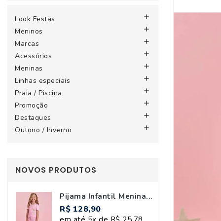

Look Festas

Meninos

Marcas

Acessórios

Meninas

Linhas especiais

Praia / Piscina

Promoção

Destaques

Outono / Inverno
NOVOS PRODUTOS
Pijama Infantil Menina...
R$ 128,90
em até 5x de R$ 25,78