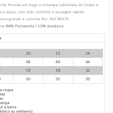
ente forrado em bege e estampa sublimada de lindas e
e e alças, com todo conforto e secagem rápida.
uma grande e colorida flor. Ref 84476
rro 88% Poliamida / 12% elastano
s
8
10
12
14
1
56
60
64
7
19
19
22
8
30
31
33
da roupa
tas
ax
manga
é a barra
stico ou similares)